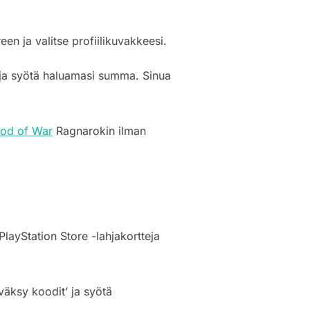
reen ja valitse profiilikuvakkeesi.
ja’ ja syötä haluamasi summa. Sinua
od of War
Ragnarokin ilman
PlayStation Store -lahjakortteja
yväksy koodit’ ja syötä