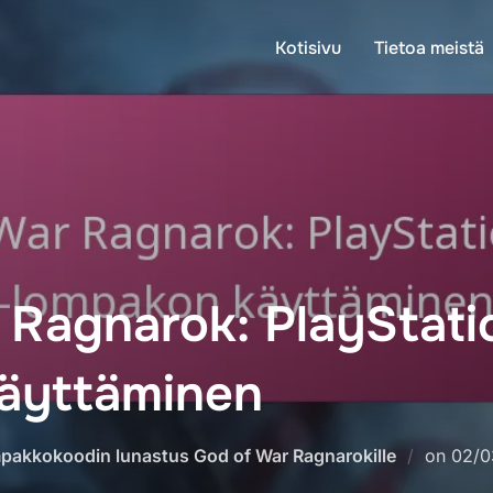
Kotisivu
Tietoa meistä
Ragnarok: PlayStati
äyttäminen
Post
pakkokoodin lunastus God of War Ragnarokille
on
02/0
on