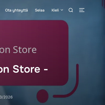
Search
Ota yhteyttä
Selaa
Kieli
TOGGLE S
for:
on Store -
ed
3/2026