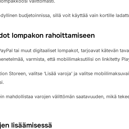
n lompakkoosi välittömästi.
llinen budjetoinnissa, sillä voit käyttää vain kortille lada
dot lompakon rahoittamiseen
yPal tai muut digitaaliset lompakot, tarjoavat kätevän tavan
etelmää, varmista, että mobiilimaksutilisi on linkitetty PlayS
ation Storeen, valitse ‘Lisää varoja’ ja valitse mobiilimaksuv
i.
 mahdollistaa varojen välittömän saatavuuden, mikä tekee s
jen lisäämisessä