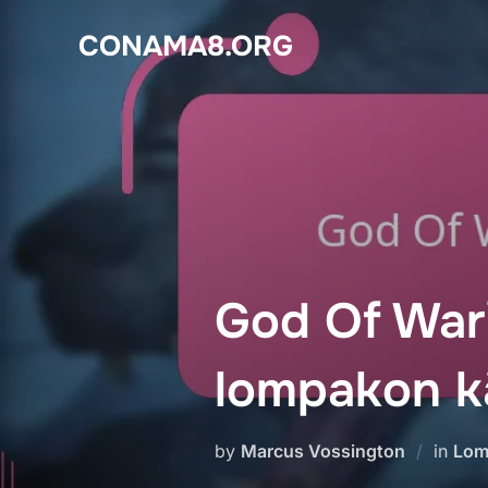
Skip
CONAMA8.ORG
to
content
God Of War 
lompakon k
by
Marcus Vossington
in
Lom