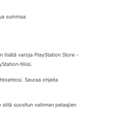
ttua summaa.
 lisätä varoja PlayStation Store -
tation-tiliisi.
aihtoehtosi. Seuraa ohjeita
iitä suositun valinnan pelaajien