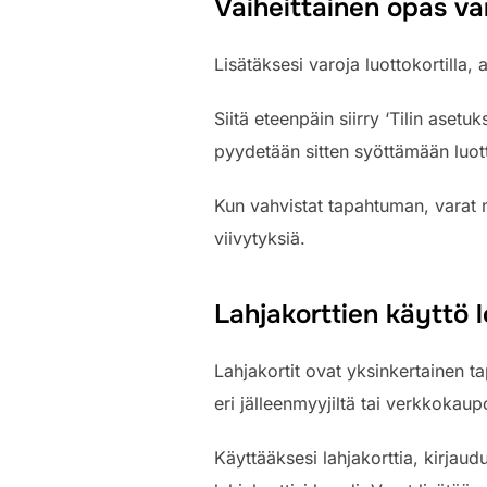
Vaiheittainen opas var
Lisätäksesi varoja luottokortilla, a
Siitä eteenpäin siirry ‘Tilin asetu
pyydetään sitten syöttämään luotto
Kun vahvistat tapahtuman, varat n
viivytyksiä.
Lahjakorttien käyttö 
Lahjakortit ovat yksinkertainen ta
eri jälleenmyyjiltä tai verkkokaup
Käyttääksesi lahjakorttia, kirjaudu