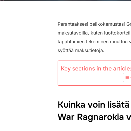
Parantaaksesi pelikokemustasi God
maksutavoilla, kuten luottokorteil
tapahtumien tekeminen muuttuu vaiv
syöttää maksutietoja.
Key sections in the article
Kuinka voin lisät
War Ragnarokia v