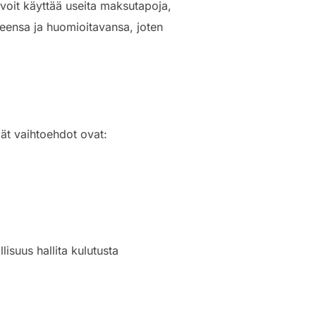
 voit käyttää useita maksutapoja,
heensa ja huomioitavansa, joten
mät vaihtoehdot ovat:
isuus hallita kulutusta