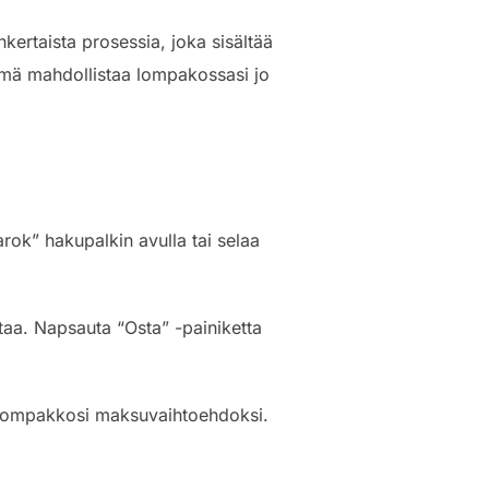
nkertaista prosessia, joka sisältää
lmä mahdollistaa lompakossasi jo
arok” hakupalkin avulla tai selaa
staa. Napsauta “Osta” -painiketta
 -lompakkosi maksuvaihtoehdoksi.