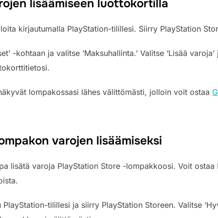
ojen lisäämiseen luottokortilla
loita kirjautumalla PlayStation-tilillesi. Siirry PlayStation Sto
kset’ -kohtaan ja valitse ‘Maksuhallinta.’ Valitse ‘Lisää varo
korttitietosi.
äkyvät lompakossasi lähes välittömästi, jolloin voit ostaa
G
lompakon varojen lisäämiseksi
pa lisätä varoja PlayStation Store -lompakkoosi. Voit ostaa 
oista.
 PlayStation-tilillesi ja siirry PlayStation Storeen. Valitse ‘H