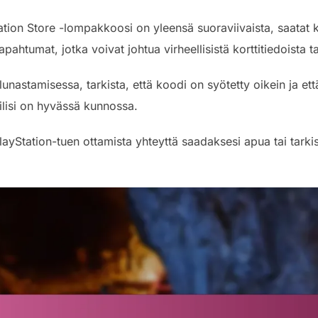
tion Store -lompakkoosi on yleensä suoraviivaista, saatat k
ahtumat, jotka voivat johtua virheellisistä korttitiedoista ta
unastamisessa, tarkista, että koodi on syötetty oikein ja että
ilisi on hyvässä kunnossa.
layStation-tuen ottamista yhteyttä saadaksesi apua tai tark
.