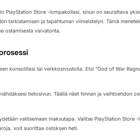
in PlayStation Store -lompakollasi, sinun on seurattava yksi
don tarkistamisen ja tapahtuman viimeistelyn. Tämä menete
ee ostamisesta vaivatonta.
prosessi
reen konsolillasi tai verkkosivustolla. Etsi “God of War Ragn
se nähdäksesi tietosivun. Täällä näet hinnan ja vaihtoehdon o
pyydetään valitsemaan maksutapa. Valitse PlayStation Store
roja, voit suorittaa ostoksen heti.