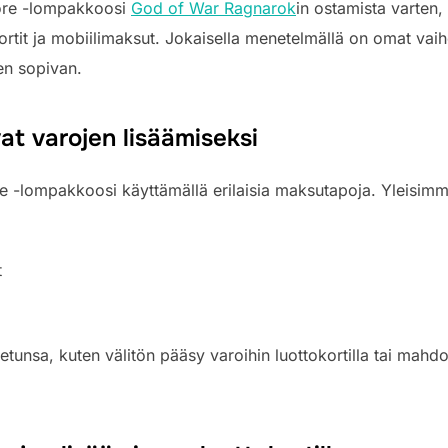
tore -lompakkoosi
God of War Ragnarok
in ostamista varten,
kortit ja mobiilimaksut. Jokaisella menetelmällä on omat vai
ten sopivan.
t varojen lisäämiseksi
ore -lompakkoosi käyttämällä erilaisia maksutapoja. Yleisim
t
unsa, kuten välitön pääsy varoihin luottokortilla tai mahdoll