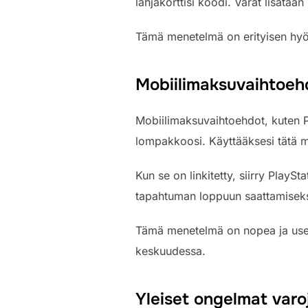
lahjakorttisi koodi. Varat lisätää
Tämä menetelmä on erityisen hyödy
Mobiilimaksuvaihtoeh
Mobiilimaksuvaihtoehdot, kuten Pa
lompakkoosi. Käyttääksesi tätä men
Kun se on linkitetty, siirry PlaySt
tapahtuman loppuun saattamiseks
Tämä menetelmä on nopea ja usein
keskuudessa.
Yleiset ongelmat varo