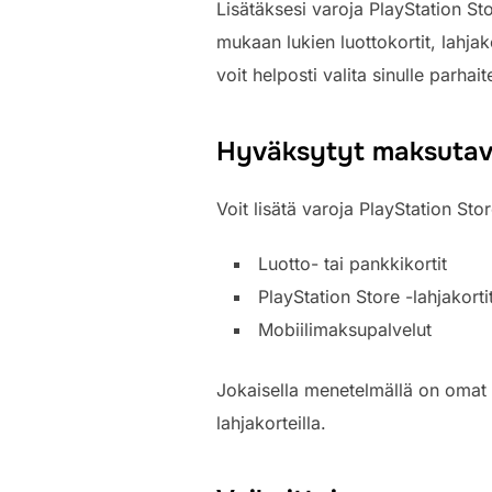
Lisätäksesi varoja PlayStation S
mukaan lukien luottokortit, lahja
voit helposti valita sinulle parhai
Hyväksytyt maksutava
Voit lisätä varoja PlayStation St
Luotto- tai pankkikortit
PlayStation Store -lahjakorti
Mobiilimaksupalvelut
Jokaisella menetelmällä on omat et
lahjakorteilla.