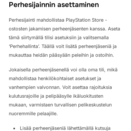
Perhesijainnin asettaminen
Perhesijainti mahdollistaa PlayStation Store -
ostosten jakamisen perheenjäsenten kanssa. Aseta
tämä siirtymällä tilisi asetuksiin ja valitsemalla
‘Perhehallinta’. Täällä voit lisätä perheenjäseniä ja
mukauttaa heidän pääsyään peleihin ja ostoihin.
Jokaisella perheenjäsenellä voi olla oma tili, mikä
mahdollistaa henkilökohtaiset asetukset ja
vanhempien valvonnan. Voit asettaa rajoituksia
kulutusrajoille ja pelipääsylle ikäluokitusten
mukaan, varmistaen turvallisen pelikeskustelun
nuoremmille pelaajille.
Lisää perheenjäseniä lähettämällä kutsuja