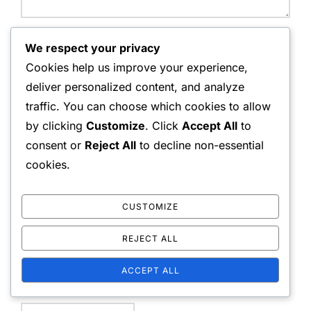
Name:
We respect your privacy
Cookies help us improve your experience,
deliver personalized content, and analyze
traffic. You can choose which cookies to allow
Email Address:
by clicking
Customize
. Click
Accept All
to
consent or
Reject All
to decline non-essential
cookies.
Website:
CUSTOMIZE
REJECT ALL
Save my name, email, and website in this browser for
ACCEPT ALL
the next time I comment.