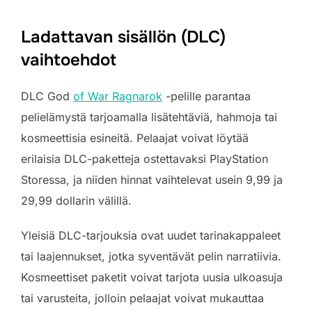
Ladattavan sisällön (DLC)
vaihtoehdot
DLC God
of War Ragnarok
-pelille parantaa
pelielämystä tarjoamalla lisätehtäviä, hahmoja tai
kosmeettisia esineitä. Pelaajat voivat löytää
erilaisia DLC-paketteja ostettavaksi PlayStation
Storessa, ja niiden hinnat vaihtelevat usein 9,99 ja
29,99 dollarin välillä.
Yleisiä DLC-tarjouksia ovat uudet tarinakappaleet
tai laajennukset, jotka syventävät pelin narratiivia.
Kosmeettiset paketit voivat tarjota uusia ulkoasuja
tai varusteita, jolloin pelaajat voivat mukauttaa