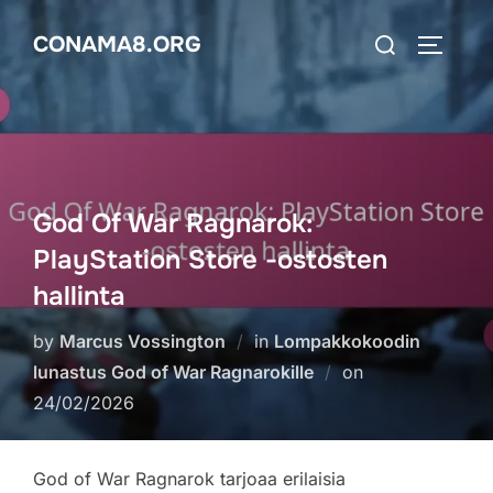
Skip
Search
CONAMA8.ORG
to
TOGGLE
for:
content
God Of War Ragnarok:
PlayStation Store -ostosten
hallinta
by
Marcus Vossington
in
Lompakkokoodin
Posted
lunastus God of War Ragnarokille
on
on
24/02/2026
God of War Ragnarok tarjoaa erilaisia