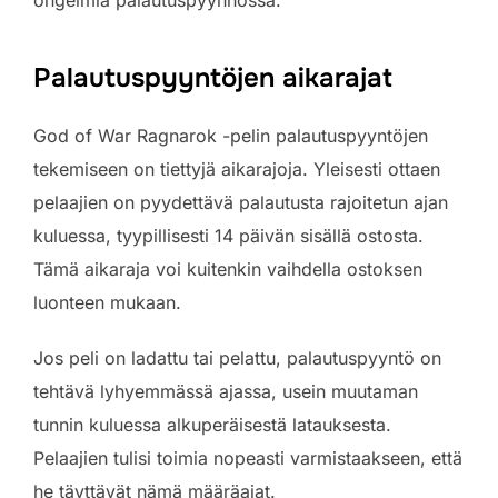
ongelmia palautuspyynnössä.
Palautuspyyntöjen aikarajat
God of War Ragnarok -pelin palautuspyyntöjen
tekemiseen on tiettyjä aikarajoja. Yleisesti ottaen
pelaajien on pyydettävä palautusta rajoitetun ajan
kuluessa, tyypillisesti 14 päivän sisällä ostosta.
Tämä aikaraja voi kuitenkin vaihdella ostoksen
luonteen mukaan.
Jos peli on ladattu tai pelattu, palautuspyyntö on
tehtävä lyhyemmässä ajassa, usein muutaman
tunnin kuluessa alkuperäisestä latauksesta.
Pelaajien tulisi toimia nopeasti varmistaakseen, että
he täyttävät nämä määräajat.