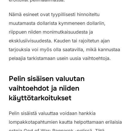
Nämä esineet ovat tyypillisesti hinnoiteltu
muutamasta dollarista kymmeneen dollariin,
riippuen niiden monimutkaisuudesta ja
eksklusiivisuudesta. Kauden tai rajoitetun ajan
tarjouksia voi myös olla saatavilla, mikä kannustaa
pelaajia tarkistamaan usein uusia vaihtoehtoja.
Pelin sisäisen valuutan
vaihtoehdot ja niiden
käyttötarkoitukset
Pelin sisäistä valuuttaa voidaan hankkia
lompakkotapahtumien kautta helpottamaan erilaisia
ostoja God of War: Ragnarok -pelissä. Tätä