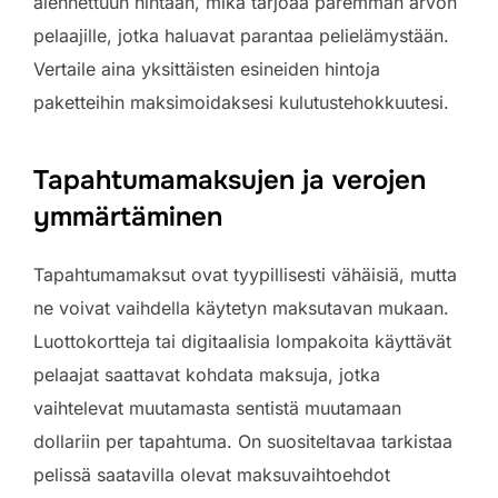
alennettuun hintaan, mikä tarjoaa paremman arvon
pelaajille, jotka haluavat parantaa pelielämystään.
Vertaile aina yksittäisten esineiden hintoja
paketteihin maksimoidaksesi kulutustehokkuutesi.
Tapahtumamaksujen ja verojen
ymmärtäminen
Tapahtumamaksut ovat tyypillisesti vähäisiä, mutta
ne voivat vaihdella käytetyn maksutavan mukaan.
Luottokortteja tai digitaalisia lompakoita käyttävät
pelaajat saattavat kohdata maksuja, jotka
vaihtelevat muutamasta sentistä muutamaan
dollariin per tapahtuma. On suositeltavaa tarkistaa
pelissä saatavilla olevat maksuvaihtoehdot