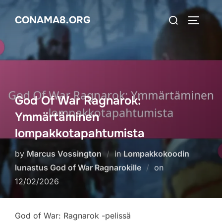
Skip
Search
CONAMA8.ORG
to
TOGGLE
for:
content
God Of War Ragnarok:
Ymmärtäminen
lompakkotapahtumista
by
Marcus Vossington
in
Lompakkokoodin
Posted
lunastus God of War Ragnarokille
on
on
12/02/2026
God of War: Ragnarok -pelissä