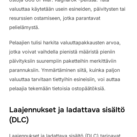
valuuttaa käytetään usein esineiden, päivitysten tai
resurssien ostamiseen, jotka parantavat
pelielämystä.
Pelaajien tulisi harkita valuuttapakkausten arvoa,
jotka voivat vaihdella pienistä määristä pieniin
päivityksiin suurempiin paketteihin merkittäviin
parannuksiin. Ymmärtäminen siitä, kuinka paljon
valuuttaa tarvitaan tiettyihin esineisiin, voi auttaa
pelaajia tekemään tietoisia ostopäätöksiä.
Laajennukset ja ladattava sisältö
(DLC)
Laajennukset ja ladattava sisältö (DLC) tarjoavat