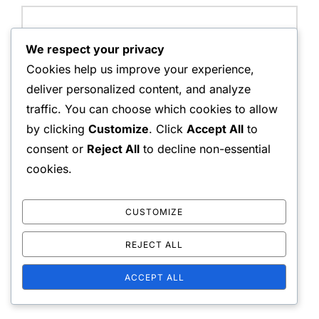
We respect your privacy
Email Address:
Cookies help us improve your experience,
deliver personalized content, and analyze
traffic. You can choose which cookies to allow
by clicking
Customize
. Click
Accept All
to
Website:
consent or
Reject All
to decline non-essential
cookies.
Save my name, email, and website in this browser for
CUSTOMIZE
the next time I comment.
REJECT ALL
ACCEPT ALL