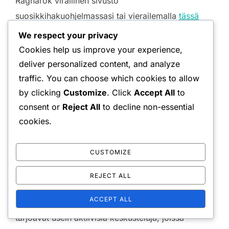
Ragnarok virallinen sivusto”
suosikkihakuohjelmassasi tai vierailemalla
tässä
linkissä
. Säännöllinen sivuston tarkistaminen voi
We respect your privacy
auttaa sinua pysymään ajan tasalla uusista
Cookies help us improve your experience,
sisällöistä ja päivityksistä, jotka voivat parantaa
deliver personalized content, and analyze
pelikokemustasi.
traffic. You can choose which cookies to allow
by clicking
Customize
. Click
Accept All
to
consent or
Reject All
to decline non-essential
Yhteisöfoorumeiden löytäminen
cookies.
lisätuen saamiseksi
CUSTOMIZE
Yhteisöfoorumit ovat erinomainen resurssi
pelaajille, jotka etsivät apua DLC-koodien
REJECT ALL
lunastamisessa tai ongelmien vianetsinnässä.
ACCEPT ALL
Alustat kuten Reddit ja omistetut pelifoorumit
tarjoavat usein aktiivisia keskusteluja, joissa