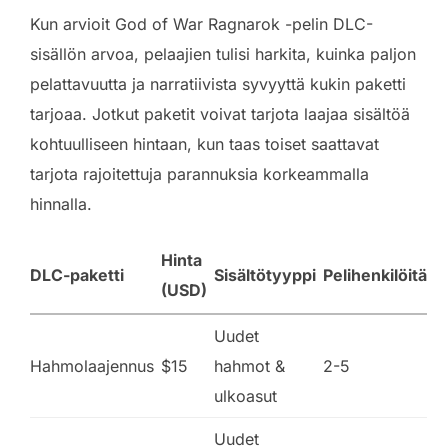
Kun arvioit God of War Ragnarok -pelin DLC-
sisällön arvoa, pelaajien tulisi harkita, kuinka paljon
pelattavuutta ja narratiivista syvyyttä kukin paketti
tarjoaa. Jotkut paketit voivat tarjota laajaa sisältöä
kohtuulliseen hintaan, kun taas toiset saattavat
tarjota rajoitettuja parannuksia korkeammalla
hinnalla.
Hinta
DLC-paketti
Sisältötyyppi
Pelihenkilöitä
(USD)
Uudet
Hahmolaajennus
$15
hahmot &
2-5
ulkoasut
Uudet