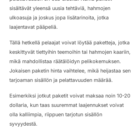
sisältävät yleensä uusia tehtäviä, hahmojen
ulkoasuja ja joskus jopa lisätarinoita, jotka
laajentavat pääpeliä.
Tällä hetkellä pelaajat voivat löytää paketteja, jotka
keskittyvät tiettyihin teemoihin tai hahmojen kaariin,
mikä mahdollistaa räätälöidyn pelikokemuksen.
Jokaisen paketin hinta vaihtelee, mikä heijastaa sen
tarjoaman sisällön ja pelattavuuden määrää.
Esimerkiksi jotkut paketit voivat maksaa noin 10-20
dollaria, kun taas suuremmat laajennukset voivat
olla kalliimpia, riippuen tarjotun sisällön
syvyydestä.