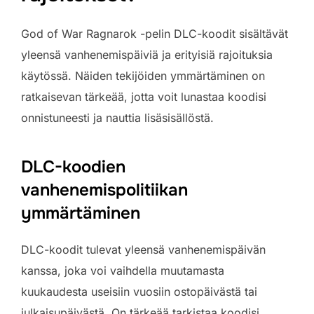
God of War Ragnarok -pelin DLC-koodit sisältävät
yleensä vanhenemispäiviä ja erityisiä rajoituksia
käytössä. Näiden tekijöiden ymmärtäminen on
ratkaisevan tärkeää, jotta voit lunastaa koodisi
onnistuneesti ja nauttia lisäsisällöstä.
DLC-koodien
vanhenemispolitiikan
ymmärtäminen
DLC-koodit tulevat yleensä vanhenemispäivän
kanssa, joka voi vaihdella muutamasta
kuukaudesta useisiin vuosiin ostopäivästä tai
julkaisupäivästä. On tärkeää tarkistaa koodisi