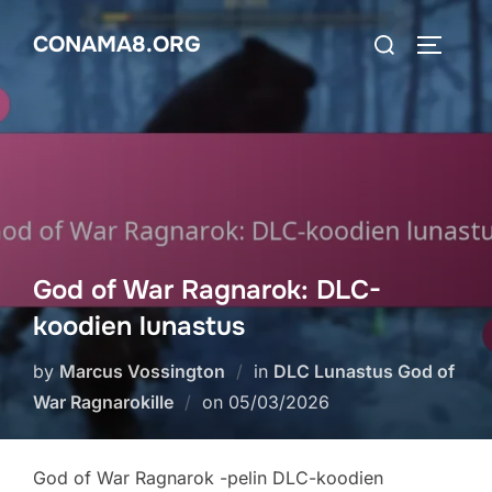
Skip
Search
CONAMA8.ORG
to
TOGGLE
for:
content
God of War Ragnarok: DLC-
koodien lunastus
by
Marcus Vossington
in
DLC Lunastus God of
Posted
War Ragnarokille
on
05/03/2026
on
God of War Ragnarok -pelin DLC-koodien