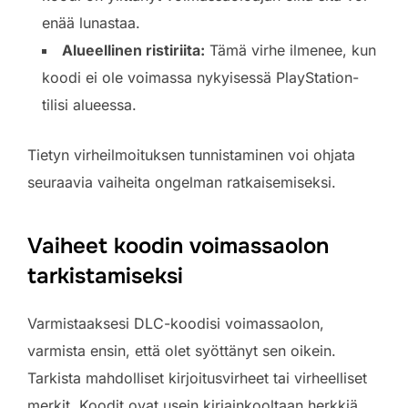
enää lunastaa.
Alueellinen ristiriita:
Tämä virhe ilmenee, kun
koodi ei ole voimassa nykyisessä PlayStation-
tilisi alueessa.
Tietyn virheilmoituksen tunnistaminen voi ohjata
seuraavia vaiheita ongelman ratkaisemiseksi.
Vaiheet koodin voimassaolon
tarkistamiseksi
Varmistaaksesi DLC-koodisi voimassaolon,
varmista ensin, että olet syöttänyt sen oikein.
Tarkista mahdolliset kirjoitusvirheet tai virheelliset
merkit. Koodit ovat usein kirjainkooltaan herkkiä,