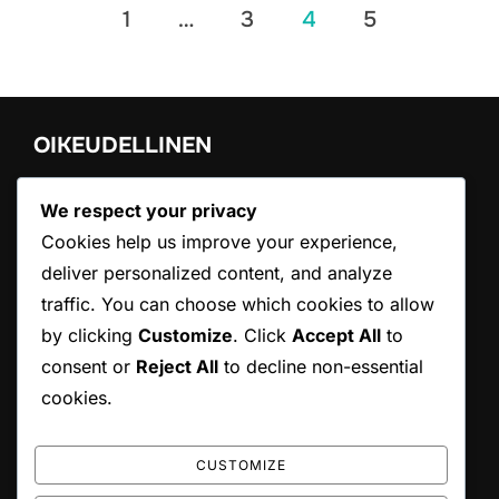
Posts
1
…
3
4
5
pagination
OIKEUDELLINEN
Käyttöehdot
We respect your privacy
Ota yhteyttä
Cookies help us improve your experience,
Evästeasetukset
deliver personalized content, and analyze
Tietoa meistä
Tietosuojakäytäntö
traffic. You can choose which cookies to allow
by clicking
Customize
. Click
Accept All
to
consent or
Reject All
to decline non-essential
HAKU
cookies.
Search
SEARCH
for:
CUSTOMIZE