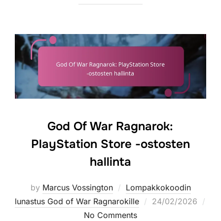
God Of War Ragnarok:
PlayStation Store -ostosten
hallinta
by
Marcus Vossington
Lompakkokoodin
Posted
lunastus God of War Ragnarokille
24/02/2026
on
No Comments