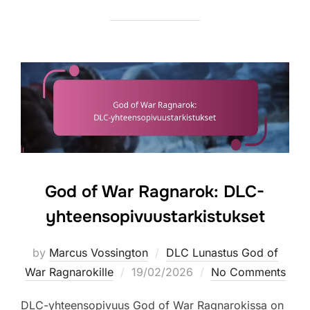
God of War Ragnarok: DLC-
yhteensopivuustarkistukset
by
Marcus Vossington
DLC Lunastus God of
Posted
War Ragnarokille
19/02/2026
No Comments
on
DLC-yhteensopivuus God of War Ragnarokissa on