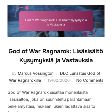
God of War Ragnarok: Lisäsisältö
Kysymyksiä ja Vastauksia
by
Marcus Vossington
DLC Lunastus God of
Posted
War Ragnarokille
19/02/2026
No Comments
on
God of War Ragnarok sisältää monenlaista
lisäsisältöä, joka on suunniteltu parantamaan
pelielämystäsi, mukaan lukien ladattava sisältö