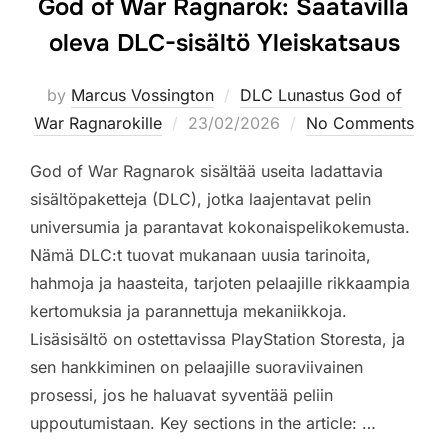
God of War Ragnarok: Saatavilla
oleva DLC-sisältö Yleiskatsaus
by
Marcus Vossington
DLC Lunastus God of
Posted
War Ragnarokille
23/02/2026
No Comments
on
God of War Ragnarok sisältää useita ladattavia
sisältöpaketteja (DLC), jotka laajentavat pelin
universumia ja parantavat kokonaispelikokemusta.
Nämä DLC:t tuovat mukanaan uusia tarinoita,
hahmoja ja haasteita, tarjoten pelaajille rikkaampia
kertomuksia ja parannettuja mekaniikkoja.
Lisäsisältö on ostettavissa PlayStation Storesta, ja
sen hankkiminen on pelaajille suoraviivainen
prosessi, jos he haluavat syventää peliin
uppoutumistaan. Key sections in the article: …