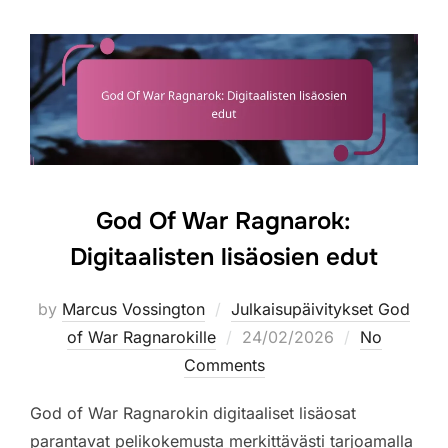
God Of War Ragnarok:
Digitaalisten lisäosien edut
by
Marcus Vossington
Julkaisupäivitykset God
Posted
of War Ragnarokille
24/02/2026
No
on
Comments
God of War Ragnarokin digitaaliset lisäosat
parantavat pelikokemusta merkittävästi tarjoamalla