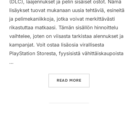
(DLC), laajennukset ja pelin sisäiset ostot. Nämä
lisäykset tuovat mukanaan uusia tehtäviä, esineitä
ja pelimekaniikkoja, jotka voivat merkittävästi
rikastuttaa matkaasi. Tämän sisällön hinnoittelu
vaihtelee, joten on viisasta tarkistaa alennukset ja
kampanjat. Voit ostaa lisäosia virallisesta
PlayStation Storesta, fyysisistä vähittäiskaupoista
…
“GOD OF WAR RAGNAROK: 
READ MORE