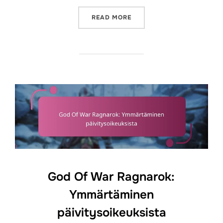
“GOD OF WAR RAGNAROK: 
READ MORE
God Of War Ragnarok:
Ymmärtäminen
päivitysoikeuksista