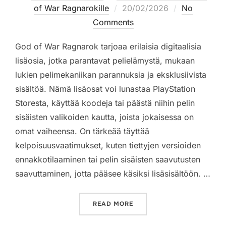
Posted
of War Ragnarokille
20/02/2026
No
on
Comments
God of War Ragnarok tarjoaa erilaisia digitaalisia
lisäosia, jotka parantavat pelielämystä, mukaan
lukien pelimekaniikan parannuksia ja eksklusiivista
sisältöä. Nämä lisäosat voi lunastaa PlayStation
Storesta, käyttää koodeja tai päästä niihin pelin
sisäisten valikoiden kautta, joista jokaisessa on
omat vaiheensa. On tärkeää täyttää
kelpoisuusvaatimukset, kuten tiettyjen versioiden
ennakkotilaaminen tai pelin sisäisten saavutusten
saavuttaminen, jotta pääsee käsiksi lisäsisältöön. …
“GOD OF WAR RAGNAROK: 
READ MORE