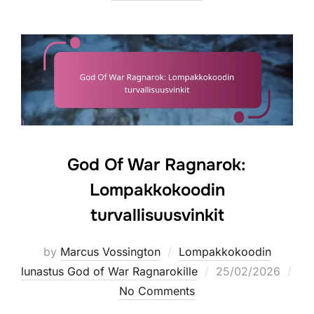
God Of War Ragnarok:
Lompakkokoodin
turvallisuusvinkit
by
Marcus Vossington
Lompakkokoodin
Posted
lunastus God of War Ragnarokille
25/02/2026
on
No Comments