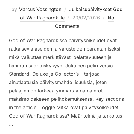
by
Marcus Vossington
Julkaisupäivitykset God
Posted
of War Ragnarokille
20/02/2026
No
on
Comments
God of War Ragnarokissa päivitysoikeudet ovat
ratkaisevia aseiden ja varusteiden parantamiseksi,
mikä vaikuttaa merkittävästi pelattavuuteen ja
hahmon suorituskykyyn. Jokainen pelin versio –
Standard, Deluxe ja Collector’s – tarjoaa
ainutlaatuisia päivitysmahdollisuuksia, joten
pelaajien on tärkeää ymmärtää nämä erot
maksimoidakseen pelikokemuksensa. Key sections
in the article: Toggle Mitkä ovat päivitysoikeudet
God of War Ragnarokissa? Määritelmä ja tarkoitus
…