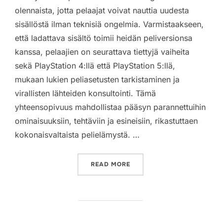
olennaista, jotta pelaajat voivat nauttia uudesta
sisällöstä ilman teknisiä ongelmia. Varmistaakseen,
että ladattava sisältö toimii heidän peliversionsa
kanssa, pelaajien on seurattava tiettyjä vaiheita
sekä PlayStation 4:llä että PlayStation 5:llä,
mukaan lukien peliasetusten tarkistaminen ja
virallisten lähteiden konsultointi. Tämä
yhteensopivuus mahdollistaa pääsyn parannettuihin
ominaisuuksiin, tehtäviin ja esineisiin, rikastuttaen
kokonaisvaltaista pelielämystä. …
“GOD OF WAR RAGNAROK:
READ MORE