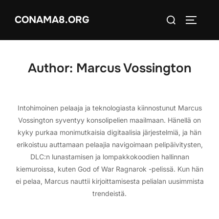
Skip
Search
CONAMA8.ORG
to
TOGGLE
for:
content
Author:
Marcus Vossington
Intohimoinen pelaaja ja teknologiasta kiinnostunut Marcus
Vossington syventyy konsolipelien maailmaan. Hänellä on
kyky purkaa monimutkaisia digitaalisia järjestelmiä, ja hän
erikoistuu auttamaan pelaajia navigoimaan pelipäivitysten,
DLC:n lunastamisen ja lompakkokoodien hallinnan
kiemuroissa, kuten God of War Ragnarok -pelissä. Kun hän
ei pelaa, Marcus nauttii kirjoittamisesta pelialan uusimmista
trendeistä.