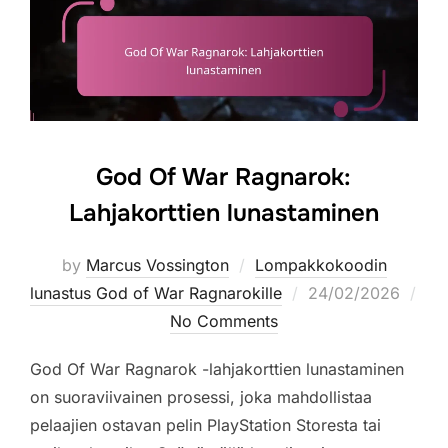
God Of War Ragnarok:
Lahjakorttien lunastaminen
by
Marcus Vossington
Lompakkokoodin
Posted
lunastus God of War Ragnarokille
24/02/2026
on
No Comments
God Of War Ragnarok -lahjakorttien lunastaminen
on suoraviivainen prosessi, joka mahdollistaa
pelaajien ostavan pelin PlayStation Storesta tai