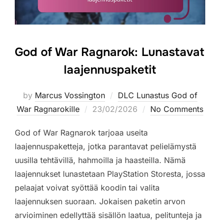
God of War Ragnarok: Lunastavat
laajennuspaketit
by
Marcus Vossington
DLC Lunastus God of
Posted
War Ragnarokille
23/02/2026
No Comments
on
God of War Ragnarok tarjoaa useita
laajennuspaketteja, jotka parantavat pelielämystä
uusilla tehtävillä, hahmoilla ja haasteilla. Nämä
laajennukset lunastetaan PlayStation Storesta, jossa
pelaajat voivat syöttää koodin tai valita
laajennuksen suoraan. Jokaisen paketin arvon
arvioiminen edellyttää sisällön laatua, pelitunteja ja